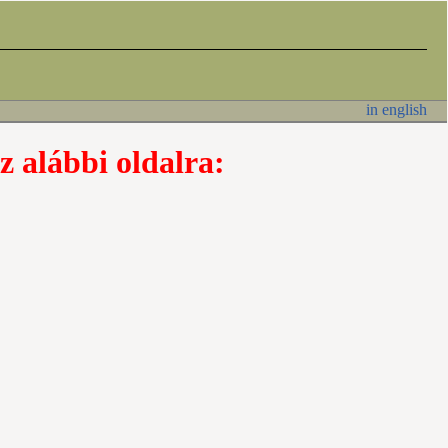
in english
z alábbi oldalra: