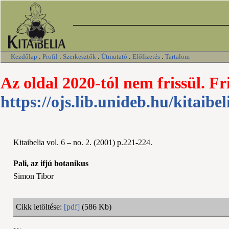
Kezdőlap
:
Profil
:
Szerkesztők
:
Útmutató
:
Előfizetés
:
Tartalom
Az oldal 2020-tól nem frissül. Fr
https://ojs.lib.unideb.hu/kitaibel
Kitaibelia vol. 6 – no. 2. (2001) p.221-224.
Pali, az ifjú botanikus
Simon Tibor
Cikk letöltése:
[pdf]
(586 Kb)