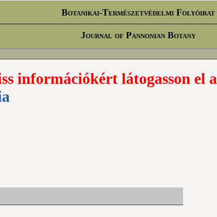
Botanikai-Természetvédelmi Folyóirat
Journal of Pannonian Botany
iss információkért látogasson el a
ia