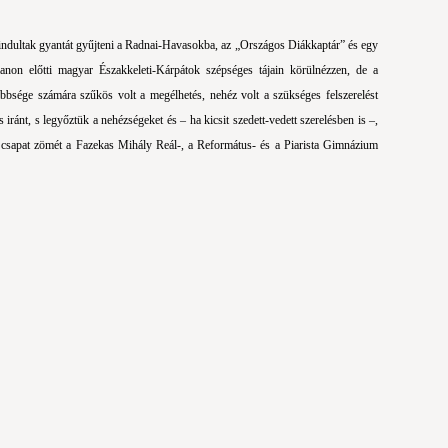
indultak gyantát gyűjteni a Radnai-Havasokba, az „Országos Diákkaptár” és egy
anon előtti magyar Északkeleti-Kárpátok szépséges tájain körülnézzen, de a
öbbsége számára szűkös volt a megélhetés, nehéz volt a szükséges felszerelést
s iránt, s legyőztük a nehézségeket és – ha kicsit szedett-vedett szerelésben is –,
 A csapat zömét a Fazekas Mihály Reál-, a Református- és a Piarista Gimnázium