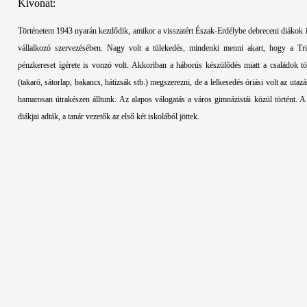
Kivonat:
Történetem 1943 nyarán kezdődik, amikor a visszatért Észak-Erdélybe debreceni diákok 
vállalkozó szervezésében. Nagy volt a tülekedés, mindenki menni akart, hogy a Tri
pénzkereset ígérete is vonzó volt. Akkoriban a háborús készülődés miatt a családok t
(takaró, sátorlap, bakancs, hátizsák stb.) megszerezni, de a lelkesedés óriási volt az utazá
hamarosan útrakészen álltunk. Az alapos válogatás a város gimnázistái közül történt.
diákjai adták, a tanár vezetők az első két iskolából jöttek.