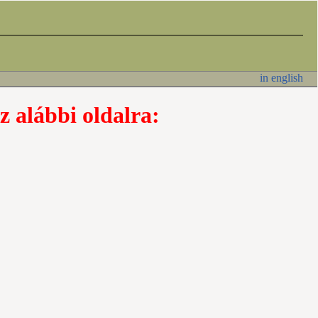
in english
z alábbi oldalra: