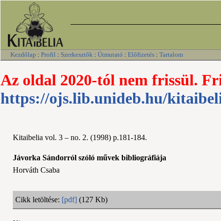
Kezdőlap
:
Profil
:
Szerkesztők
:
Útmutató
:
Előfizetés
:
Tartalom
Az oldal 2020-tól nem frissül. Fr
https://ojs.lib.unideb.hu/kitaibel
Kitaibelia vol. 3 – no. 2. (1998) p.181-184.
Jávorka Sándorról szóló művek bibliográfiája
Horváth Csaba
Cikk letöltése:
[pdf]
(127 Kb)