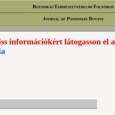
Botanikai-Természetvédelmi Folyóirat
Journal of Pannonian Botany
iss információkért látogasson el a
ia