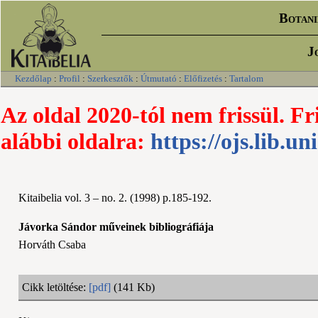
Botani
J
Kezdőlap
:
Profil
:
Szerkesztők
:
Útmutató
:
Előfizetés
:
Tartalom
Az oldal 2020-tól nem frissül. Fr
alábbi oldalra:
https://ojs.lib.un
Kitaibelia vol. 3 – no. 2. (1998) p.185-192.
Jávorka Sándor műveinek bibliográfiája
Horváth Csaba
Cikk letöltése:
[pdf]
(141 Kb)