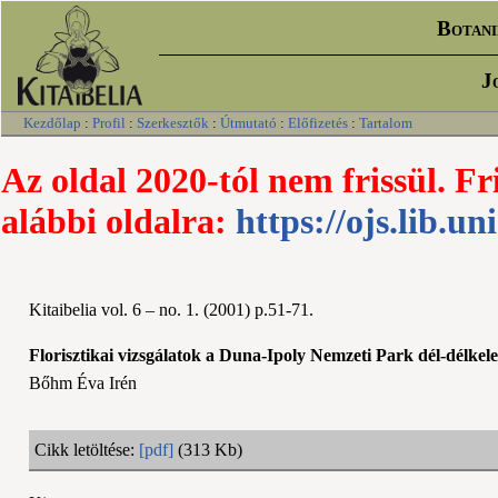
Botani
J
Kezdőlap
:
Profil
:
Szerkesztők
:
Útmutató
:
Előfizetés
:
Tartalom
Az oldal 2020-tól nem frissül. Fr
alábbi oldalra:
https://ojs.lib.un
Kitaibelia vol. 6 – no. 1. (2001) p.51-71.
Florisztikai vizsgálatok a Duna-Ipoly Nemzeti Park dél-délke
Bőhm Éva Irén
Cikk letöltése:
[pdf]
(313 Kb)