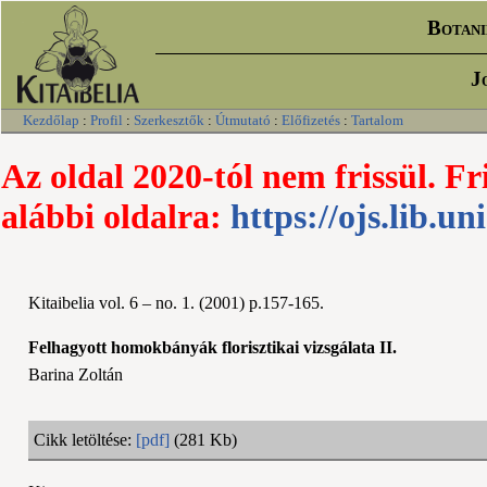
Botani
J
Kezdőlap
:
Profil
:
Szerkesztők
:
Útmutató
:
Előfizetés
:
Tartalom
Az oldal 2020-tól nem frissül. Fr
alábbi oldalra:
https://ojs.lib.un
Kitaibelia vol. 6 – no. 1. (2001) p.157-165.
Felhagyott homokbányák florisztikai vizsgálata II.
Barina Zoltán
Cikk letöltése:
[pdf]
(281 Kb)