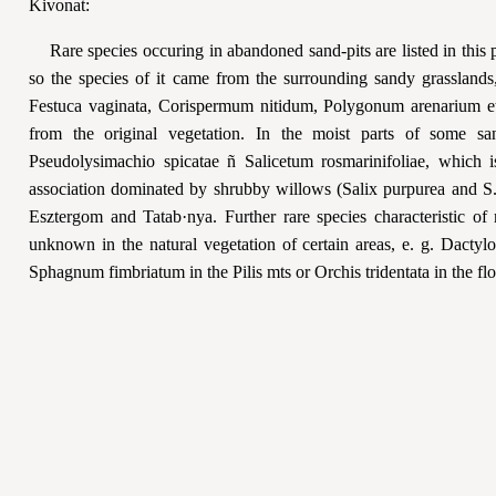
Kivonat:
Rare species occuring in abandoned sand-pits are listed in this p
so the species of it came from the surrounding sandy grasslands,
Festuca vaginata, Corispermum nitidum, Polygonum arenarium etc.
from the original vegetation. In the moist parts of some sand
Pseudolysimachio spicatae ñ Salicetum rosmarinifoliae, which 
association dominated by shrubby willows (Salix purpurea and S. c
Esztergom and Tatab·nya. Further rare species characteristic 
unknown in the natural vegetation of certain areas, e. g. Dactyl
Sphagnum fimbriatum in the Pilis mts or Orchis tridentata in the fl