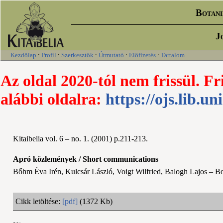
Botani
J
Kezdőlap
:
Profil
:
Szerkesztők
:
Útmutató
:
Előfizetés
:
Tartalom
Az oldal 2020-tól nem frissül. Fr
alábbi oldalra:
https://ojs.lib.un
Kitaibelia vol. 6 – no. 1. (2001) p.211-213.
Apró közlemények / Short communications
Bőhm Éva Irén, Kulcsár László, Voigt Wilfried, Balogh Lajos – B
Cikk letöltése:
[pdf]
(1372 Kb)