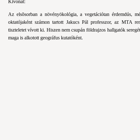
Kivonat:
Az elsõsorban a növényökológia, a vegetációtan érdemdús, mélt
oktatójaként számon tartott Jakucs Pál professzor, az MTA ren
tiszteletet vívott ki. Hiszen nem csupán földrajzos hallgatók sereg
maga is alkotott geográfus kutatóként.