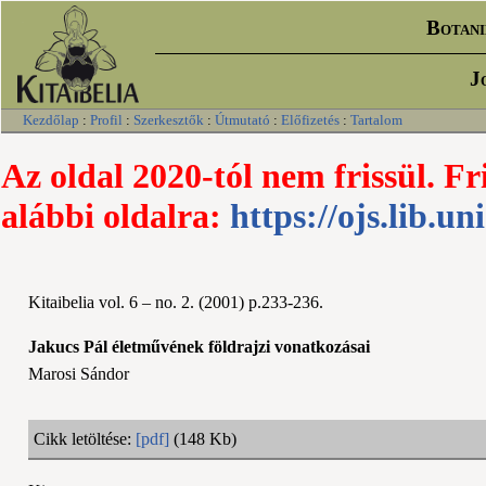
Botani
J
Kezdőlap
:
Profil
:
Szerkesztők
:
Útmutató
:
Előfizetés
:
Tartalom
Az oldal 2020-tól nem frissül. Fr
alábbi oldalra:
https://ojs.lib.un
Kitaibelia vol. 6 – no. 2. (2001) p.233-236.
Jakucs Pál életművének földrajzi vonatkozásai
Marosi Sándor
Cikk letöltése:
[pdf]
(148 Kb)