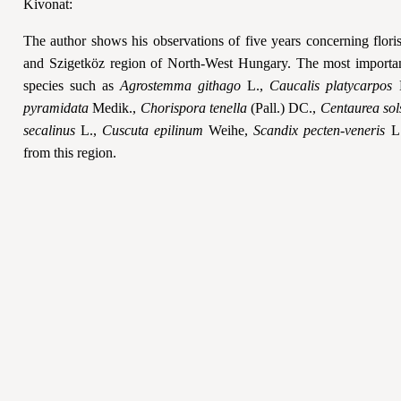
Kivonat:
The author shows his observations of five years concerning floris
and Szigetköz region of North-West Hungary. The most important
species such as
Agrostemma githago
L.,
Caucalis platycarpos
pyramidata
Medik.,
Chorispora tenella
(Pall.) DC.,
Centaurea solst
secalinus
L.,
Cuscuta epilinum
Weihe,
Scandix pecten-veneris
L
from this region.