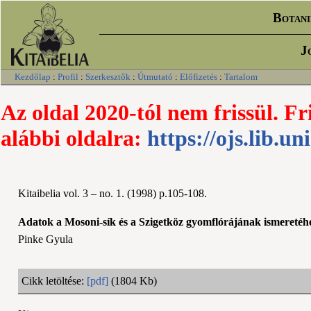
Botani
J
Kezdőlap
:
Profil
:
Szerkesztők
:
Útmutató
:
Előfizetés
:
Tartalom
Az oldal 2020-tól nem frissül. Fr
alábbi oldalra:
https://ojs.lib.un
Kitaibelia vol. 3 – no. 1. (1998) p.105-108.
Adatok a Mosoni-sík és a Szigetköz gyomflórájának ismeretéh
Pinke Gyula
Cikk letöltése:
[pdf]
(1804 Kb)