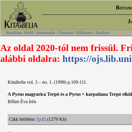
Botani
J
Kezdőlap
:
Profil
:
Szerkesztők
:
Útmutató
:
Előfizetés
:
Tartalom
Az oldal 2020-tól nem frissül. Fr
alábbi oldalra:
https://ojs.lib.un
Kitaibelia vol. 3 – no. 1. (1998) p.109-111.
A Pyeus magyarica Terpó és a Pyrus × karpatiana Terpó elkülö
Bőhm Éva Irén
Cikk letöltése:
[pdf]
(1279 Kb)