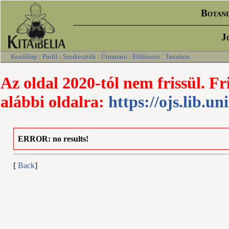
Botani
J
Kezdőlap
:
Profil
:
Szerkesztők
:
Útmutató
:
Előfizetés
:
Tartalom
Az oldal 2020-tól nem frissül. Fr
alábbi oldalra:
https://ojs.lib.un
ERROR: no results!
[
Back
]