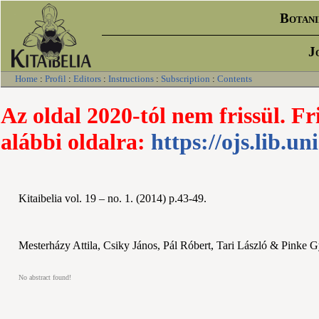
Botani
J
Home
:
Profil
:
Editors
:
Instructions
:
Subscription
:
Contents
Az oldal 2020-tól nem frissül. Fr
alábbi oldalra:
https://ojs.lib.un
Kitaibelia vol. 19 – no. 1. (2014) p.43-49.
Mesterházy Attila, Csiky János, Pál Róbert, Tari László & Pinke 
No abstract found!