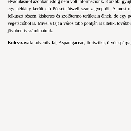
elvadulásáról azonban eddig nem volt információnk. Korábbi gyűjté
egy példány került elő Pécsett útszéli száraz gyepből. A most 
felkúszó részén, kiskertes és szőlőtermő területein élnek, de egy pé
vegetációból is. Mivel a fajt a város több pontján is ültetik, továb
jövőben is számíthatunk.
Kulcsszavak:
adventív faj, Asparagaceae, florisztika, örvös spár