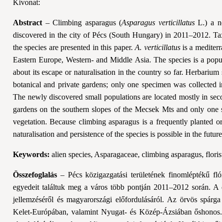
Kivonat:
Abstract
– Climbing asparagus (
Asparagus verticillatus
L.) a ne
discovered in the city of Pécs (South Hungary) in 2011–2012. Tax
the species are presented in this paper.
A. verticillatus
is a mediter
Eastern Europe, Western- and Middle Asia. The species is a popu
about its escape or naturalisation in the country so far. Herbari
botanical and private gardens; only one specimen was collected in
The newly discovered small populations are located mostly in seco
gardens on the southern slopes of the Mecsek Mts and only one s
vegetation. Because climbing asparagus is a frequently planted or
naturalisation and persistence of the species is possible in the future
Keywords:
alien species, Asparagaceae, climbing asparagus, flori
Összefoglalás
– Pécs közigazgatási területének finomléptékű fl
egyedeit találtuk meg a város több pontján 2011–2012 során. A do
jellemzéséről és magyarországi előfordulásáról. Az örvös spárga
Kelet-Európában, valamint Nyugat- és Közép-Ázsiában őshonos. 