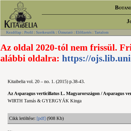
Botani
J
Kezdőlap
:
Profil
:
Szerkesztők
:
Útmutató
:
Előfizetés
:
Tartalom
Az oldal 2020-tól nem frissül. Fr
alábbi oldalra:
https://ojs.lib.un
Kitaibelia vol. 20 – no. 1. (2015) p.38-43.
Az Asparagus verticillatus L. Magyarországon / Asparagus vert
WIRTH Tamás & GYERGYÁK Kinga
Cikk letöltése:
[pdf]
(908 Kb)