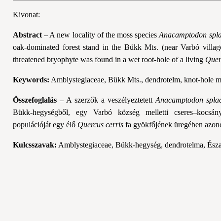
Kivonat:
Abstract
– A new locality of the moss species
Anacamptodon spla
oak-dominated forest stand in the Bükk Mts. (near Varbó villag
threatened bryophyte was found in a wet root-hole of a living
Quer
Keywords:
Amblystegiaceae, Bükk Mts., dendrotelm, knot-hole 
Összefoglalás
– A szerzők a veszélyeztetett
Anacamptodon spla
Bükk-hegységből, egy Varbó község melletti cseres–kocsányt
populációját egy élő
Quercus cerris
fa gyökfőjének üregében azono
Kulcsszavak:
Amblystegiaceae, Bükk-hegység, dendrotelma, Észa