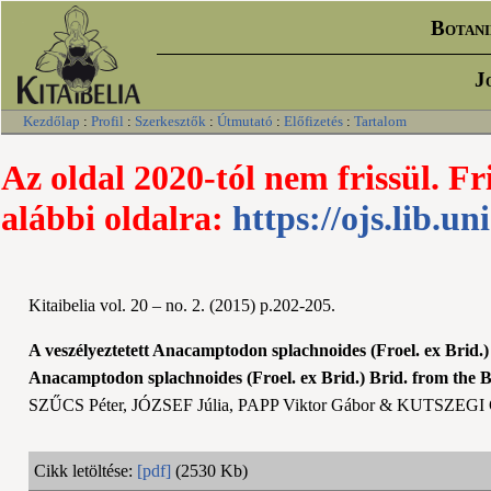
Botani
J
Kezdőlap
:
Profil
:
Szerkesztők
:
Útmutató
:
Előfizetés
:
Tartalom
Az oldal 2020-tól nem frissül. Fr
alábbi oldalra:
https://ojs.lib.un
Kitaibelia vol. 20 – no. 2. (2015) p.202-205.
A veszélyeztetett Anacamptodon splachnoides (Froel. ex Brid.)
Anacamptodon splachnoides (Froel. ex Brid.) Brid. from the 
SZŰCS Péter, JÓZSEF Júlia, PAPP Viktor Gábor & KUTSZEGI 
Cikk letöltése:
[pdf]
(2530 Kb)