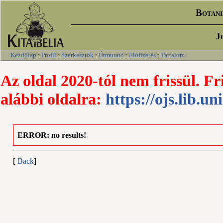
Botani
J
Kezdőlap
:
Profil
:
Szerkesztők
:
Útmutató
:
Előfizetés
:
Tartalom
Az oldal 2020-tól nem frissül. Fr
alábbi oldalra:
https://ojs.lib.un
ERROR: no results!
[
Back
]