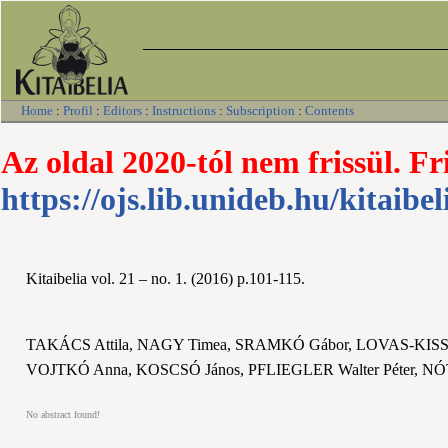
Home
:
Profil
:
Editors
:
Instructions
:
Subscription
:
Contents
Az oldal 2020-tól nem frissül. Fr
https://ojs.lib.unideb.hu/kitaibel
Kitaibelia vol. 21 – no. 1. (2016) p.101-115.
TAKÁCS Attila, NAGY Timea, SRAMKÓ Gábor, LOVAS-KISS 
VOJTKÓ Anna, KOSCSÓ János, PFLIEGLER Walter Péter, NÓT
No abstract found!