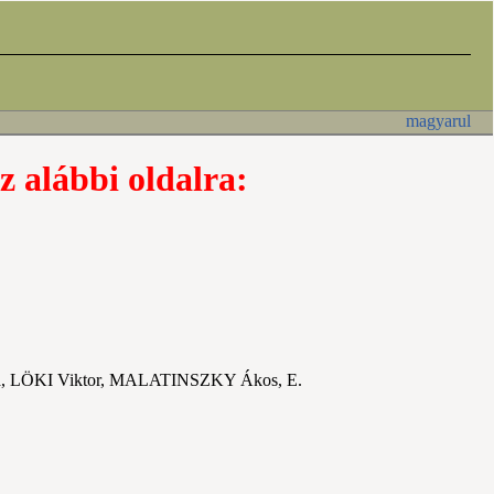
magyarul
z alábbi oldalra:
, LÖKI Viktor, MALATINSZKY Ákos, E.