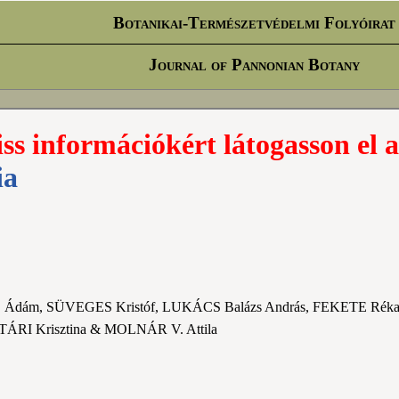
Botanikai-Természetvédelmi Folyóirat
Journal of Pannonian Botany
iss információkért látogasson el a
ia
Ádám, SÜVEGES Kristóf, LUKÁCS Balázs András, FEKETE Réka
ÁRI Krisztina & MOLNÁR V. Attila