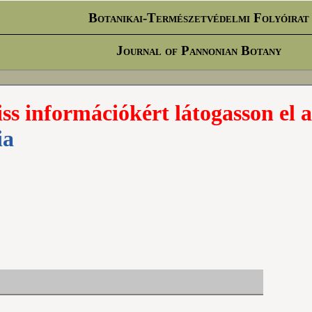
Botanikai-Természetvédelmi Folyóirat
Journal of Pannonian Botany
iss információkért látogasson el a
ia