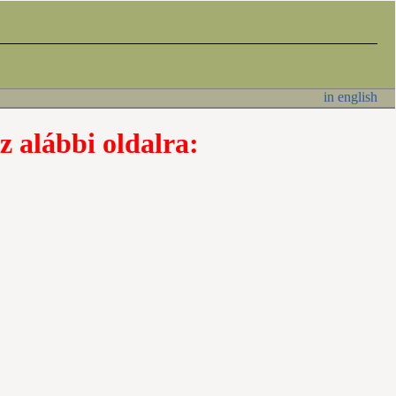
in english
z alábbi oldalra: