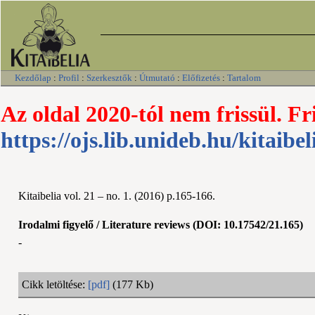
Kezdőlap
:
Profil
:
Szerkesztők
:
Útmutató
:
Előfizetés
:
Tartalom
Az oldal 2020-tól nem frissül. Fr
https://ojs.lib.unideb.hu/kitaibel
Kitaibelia vol. 21 – no. 1. (2016) p.165-166.
Irodalmi figyelő / Literature reviews (DOI: 10.17542/21.165)
-
Cikk letöltése:
[pdf]
(177 Kb)