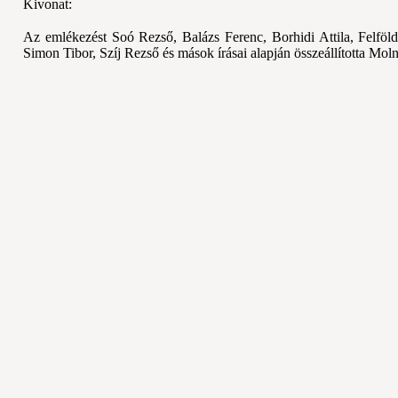
Kivonat:
Az emlékezést
Soó
Rezs
ő,
Balázs
Ferenc, Borhidi Attila, Felföl
Simon Tibor, Szíj
Rezs
ő és mások írásai alapján összeállította
Moln