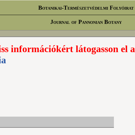
Botanikai-Természetvédelmi Folyóirat
Journal of Pannonian Botany
iss információkért látogasson el a
ia