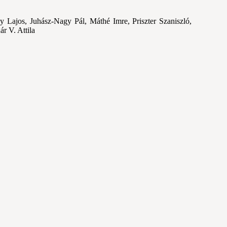
dy
Lajos, Juhász
-Nagy
P
ál
, M
áthé
Imre, Priszter Szaniszl
ó,
ár
V. Attila