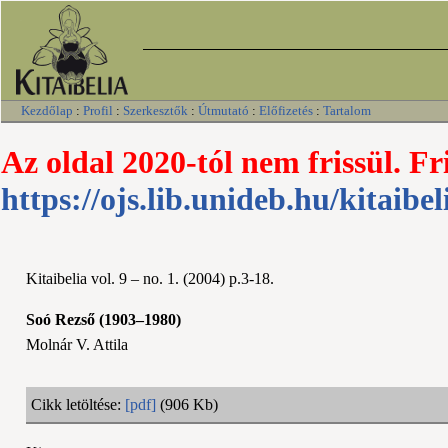
Kezdőlap
:
Profil
:
Szerkesztők
:
Útmutató
:
Előfizetés
:
Tartalom
Az oldal 2020-tól nem frissül. Fr
https://ojs.lib.unideb.hu/kitaibel
Kitaibelia vol. 9 – no. 1. (2004) p.3-18.
Soó Rezső (1903–1980)
Molnár V. Attila
Cikk letöltése:
[pdf]
(906 Kb)