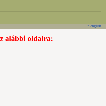
in english
z alábbi oldalra: